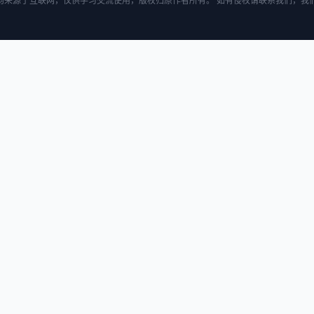
均来源于互联网，仅供学习交流使用，版权归原作者所有。 如有侵权请联系我们，我们